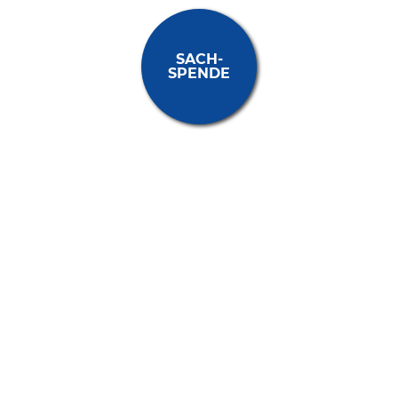
SACH­
SPENDE