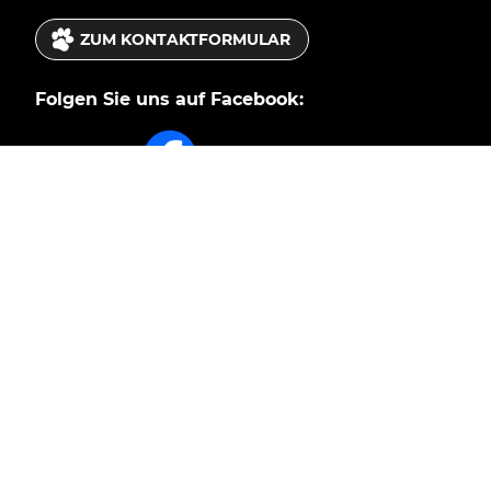
ZUM KONTAKTFORMULAR
Folgen Sie uns auf Facebook:
Nächster Ausgabetermin
Dienstag 01.09.2026
Ausgabe von 10-18 Uhr
Tiertafel Informationen:
AUSGABETERMINE
Sie möchten helfen?