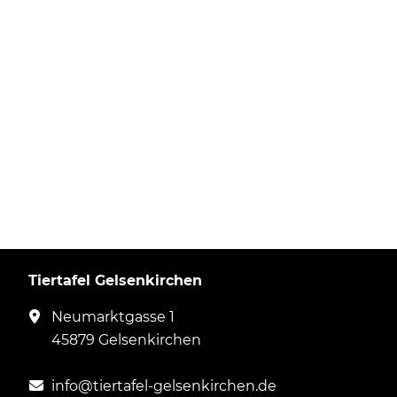
Tiertafel Gelsenkirchen
Neumarktgasse 1
45879 Gelsenkirchen
info
@ti
ertaf
el
-g
el
senki
rchen
.d
e