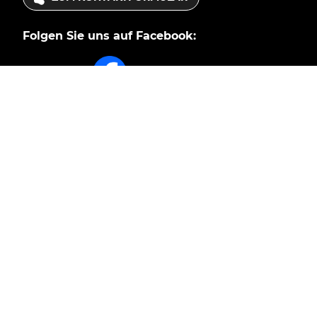
Folgen Sie uns auf Facebook:
Nächster Ausgabetermin
Dienstag 01.09.2026
Ausgabe von 10-18 Uhr
Tiertafel Informationen:
AUSGABETERMINE
Sie möchten helfen?
JETZT SPENDEN