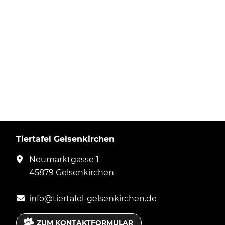
Tiertafel Gelsenkirchen
Neumarktgasse 1
45879 Gelsenkirchen
in
fo@
tie
rtaf
el-ge
lsenk
irche
n.
de
ZUM KONTAKTFORMULAR